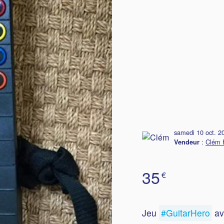
samedi 10 oct. 2
:
Clém 
Vendeur
35
€
Jeu
#GuitarHero
av