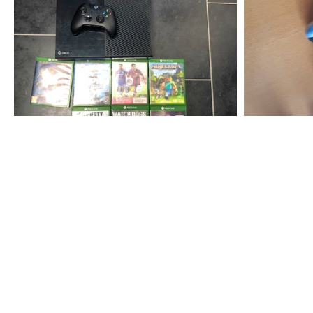
5
45
€
€