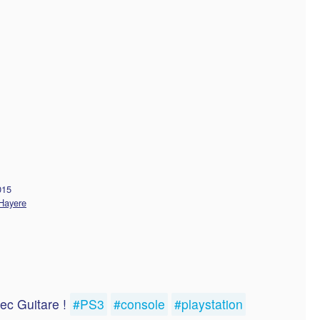
015
Hayere
ec Guitare !
#PS3
#console
#playstation