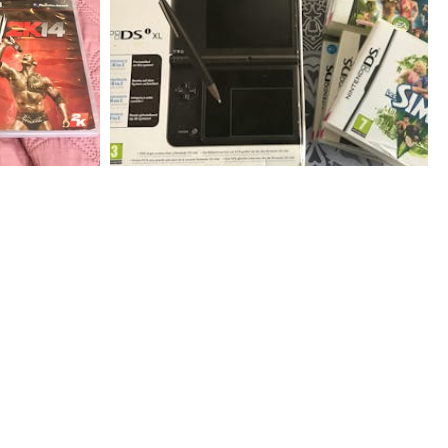
300
€