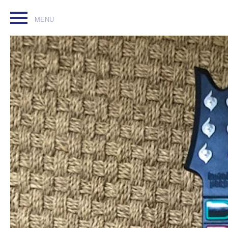
Jeu #GuitarHero avec Guitare ! #PS3 #console #playstation