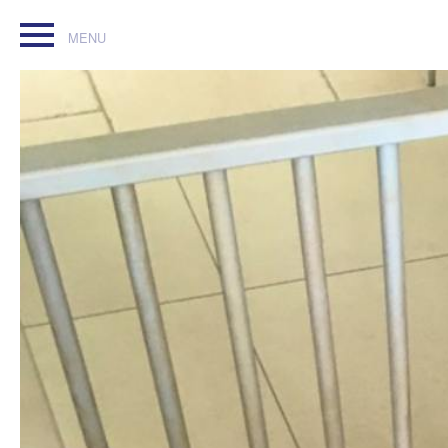
Parc enfant #puériculture . Parc 80/100 cm avec réhausseurs
#enfant