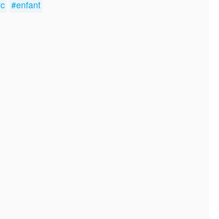
rc
#enfant