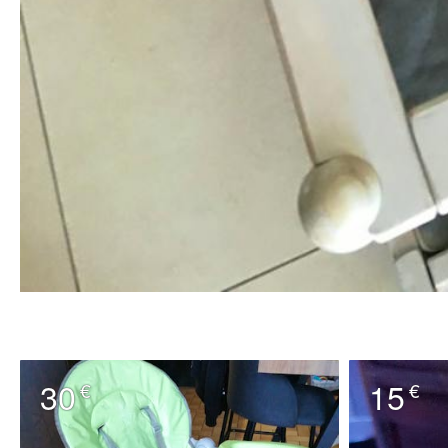
30
15
€
€