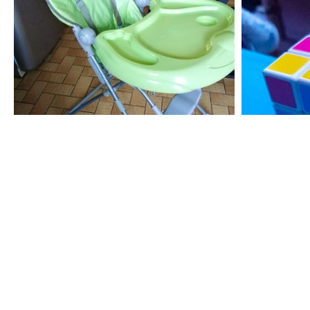
350
15
€
€