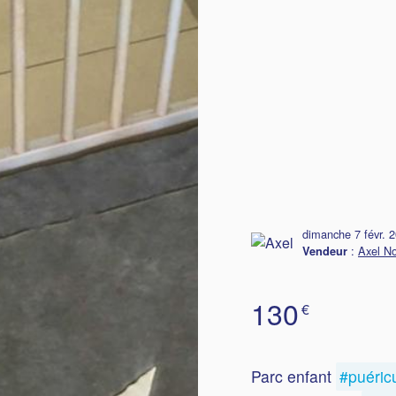
dimanche 7 févr. 
:
Axel No
Vendeur
130
€
Parc enfant
#puéricu