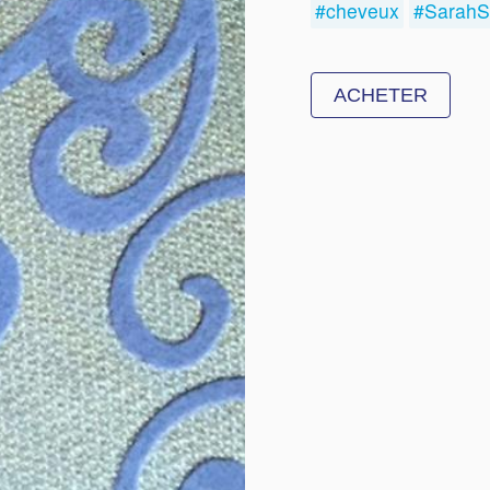
#cheveux
#SarahS
ACHETER