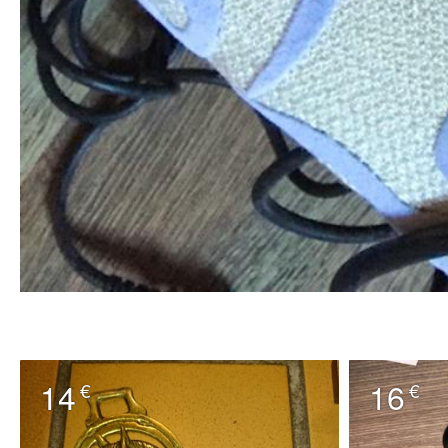
14
16
€
€