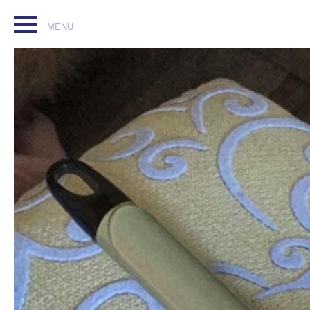
Fer a boucler #babyliss Nano. État impeccable #fer #coiffu