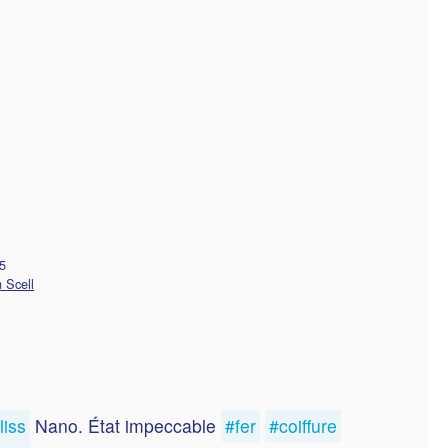
15
 Scell
liss
Nano. État impeccable
#fer
#coiffure