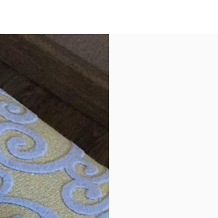
re #cheveux #SarahScell