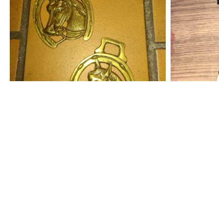
10
100
€
€