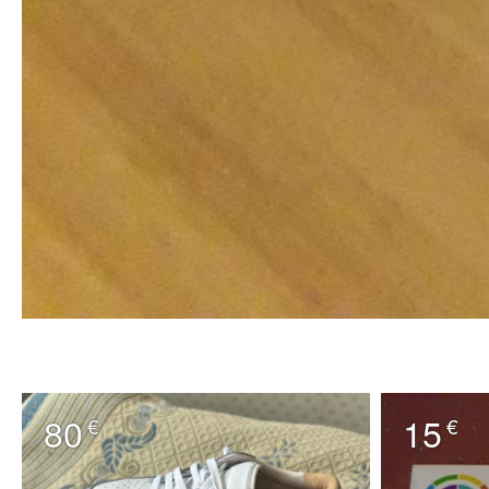
80
15
€
€