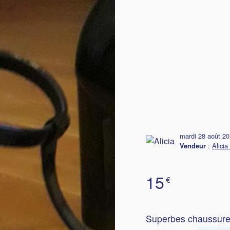
mardi 28 août 2
:
Alicia 
Vendeur
15
€
Superbes chaussures