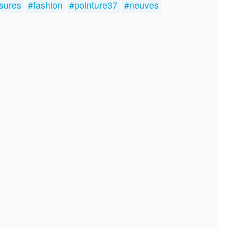
sures
#fashion
#pointure37
#neuves