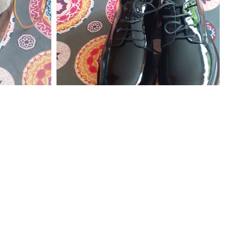
170
€