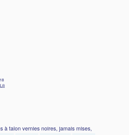
018
Lili
 à talon vernies noires, jamais mises,