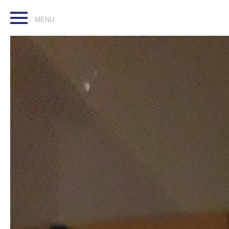
Superbes chaussures à talon vernies noires, jamais mises, 
#fashion #pointure37 #neuves