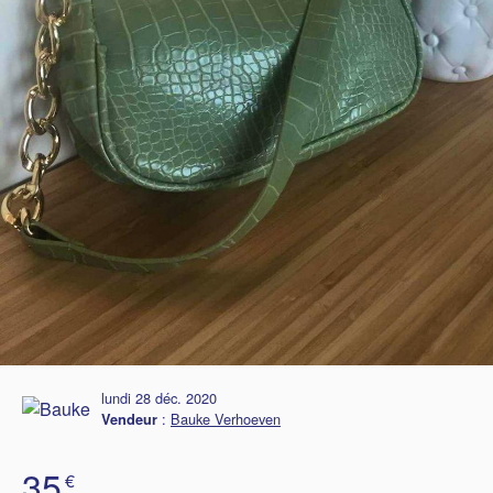
lundi 28 déc. 2020
:
Bauke Verhoeven
Vendeur
35
€