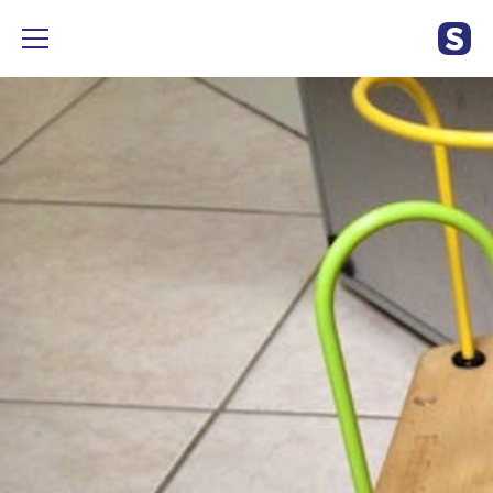
Bloc s activité 6 côtés, très peu utilisé très bon état. (100€ a l
achat) #jouet #puericulture