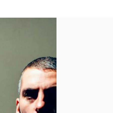
t bleu. Tailles disponibles: s,
e #tshirt #bigkids #tee