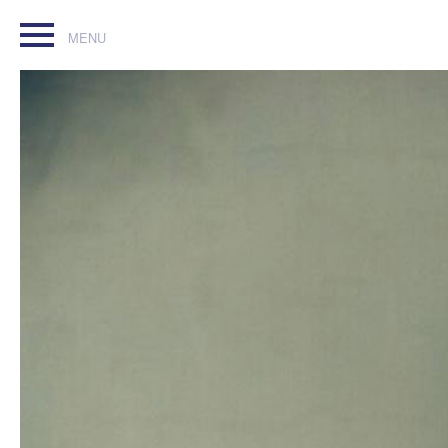
[SOLD OUT] Nouveau t-shirt BigKids. T-shirt noir, logo blanc e
m, l, xl, xxl (PayPal uniquement, livraison gratuite) BigKids.b