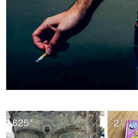
625
2
€
€