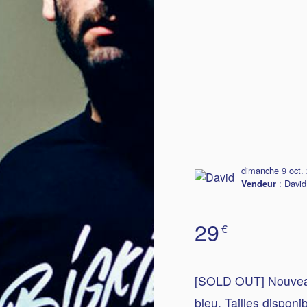
dimanche 9 oct.
:
David
Vendeur
29
€
[SOLD OUT] Nouveau t
bleu. Tailles disponi