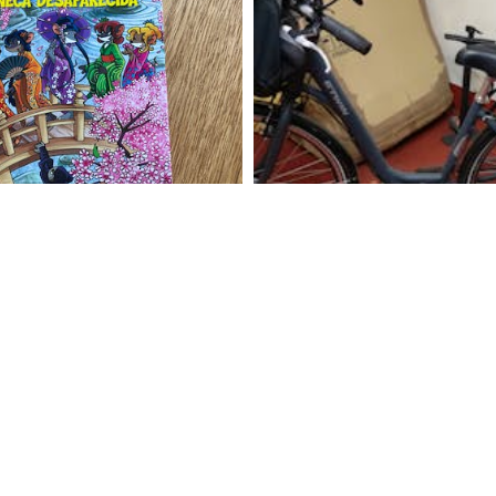
250
€