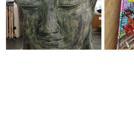
12
20
€
€