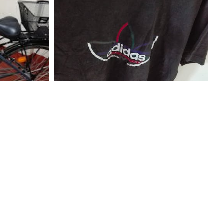
250
€