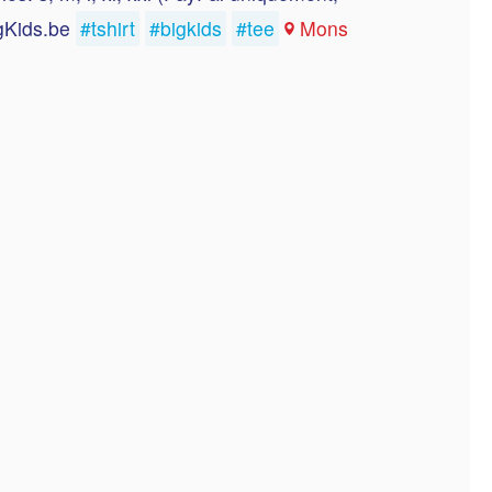
igKids.be
#tshirt
#bigkids
#tee
Mons