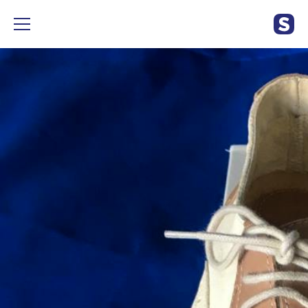
#Chaussures #Mocassins #Derbies d’été Exit cuir intérieur et
extérieur. Couleur: blanc et beige. Made in Italy. Pointure 37.
État: 7/10. Prix d’achat neuf: 95€.