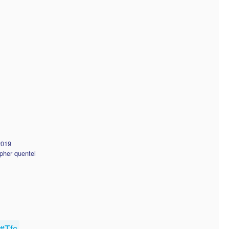
2019
pher quentel
#Tfc