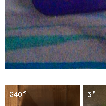
240
5
€
€