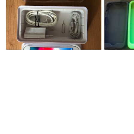
2
200
€
€