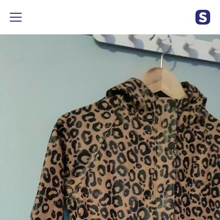
Veste de pluie, Primark, taille 140. Excellent état, jamais mise.