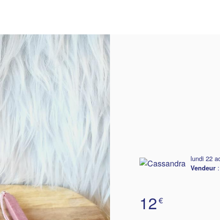
simplement un cadeau.
beaucoup de soins.
lundi 22 a
Vendeur
12
€