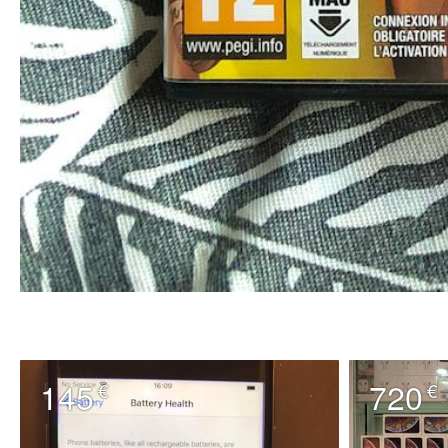
145
720
€
€