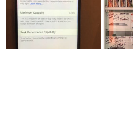
40
35
€
€