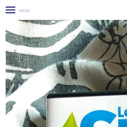
Les sims 4 sur pc tout neuf. #sims #jeupc