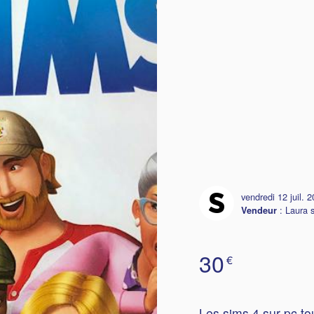
vendredi 12 juil. 
:
Laura 
Vendeur
30
€
Les sims 4 sur pc to