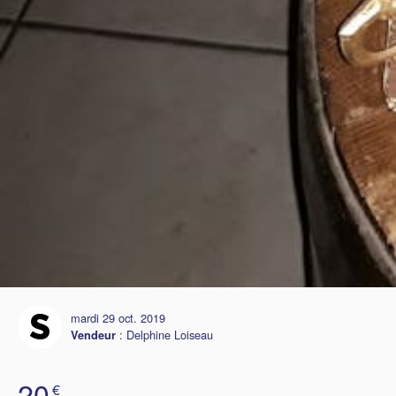
mardi 29 oct. 2019
:
Delphine Loiseau
Vendeur
20
€