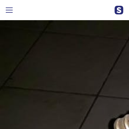
#verres #cristal #apero Petit charriot de présentation
comprenant 6 verres et 1 récipient + pince à glace pour glaçons